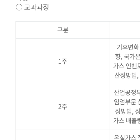
○ 교과과정
구분
기후변화 
향, 국가
1주
가스 인벤
산정방법,
산업공정부
임엄부문 
2주
정방법, 
가스 배출
온실가스 