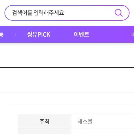
동
씽유PICK
이벤트
주최
세스물