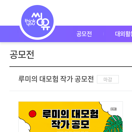
공
모
전
공
모
전
공모전
대외활
대
외
활
공모전
동
씽
유
P
I
루미의 대모험 작가 공모전
마감
C
K
이
벤
트
자
주
묻
는
질