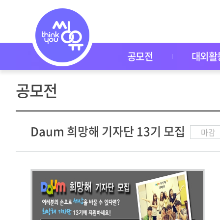
공
모
전
공
모
전
공모전
대외활
대
외
활
공모전
동
씽
유
P
I
Daum 희망해 기자단 13기 모집
마감
C
K
이
벤
트
자
주
묻
는
질