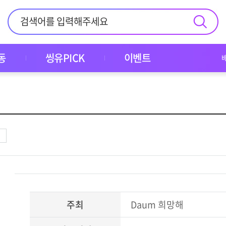
동
씽유PICK
이벤트
주최
Daum 희망해