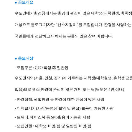
●
공모개요
수도권대기환경청에서는 환경에 관심이 많은 대학생
(
대학원생
,
휴학생
대상으로 블로그 기자단
“
산소지킴이
”
를 모집합니다
.
환경을 사랑하는
국민들에게 전달하고자 하시는 분들의 많은 참여 바랍니다
.
●
응모
대상
-
모집구분
:
①
대학생
②
일반인
수도권지역
(
서울
,
인천
,
경기
)
에 거주하는 대학생
(
대학원생
,
휴학생 포
없음
)
으로 평소 환경에 관심이 많은 개인 또는 팀
(
팀원은
4
인 이내
)
-
환경정책
,
생활환경 등 환경에 대한 관심이 많은 사람
-
디지털기기
(
사진
/
동영상 촬영 및 편집
)
활용이 가능한 사람
-
트위터
,
페이스북 등
SNS
활용이 가능한 사람
-
모집인원
:
대학생
10
명
/
팀 및 일반인
10
명
/
팀