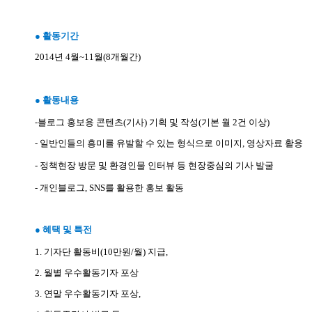
●
활동기간
2014
년
4
월
~11
월
(8
개월간
)
●
활동내용
-
블로그 홍보용 콘텐츠
(
기사
)
기획 및 작성
(
기본 월
2
건 이상
)
-
일반인들의 흥미를 유발할 수 있는 형식으로 이미지
,
영상자료 활용
-
정책현장 방문 및 환경인물 인터뷰 등 현장중심의 기사 발굴
-
개인블로그
, SNS
를 활용한 홍보 활동
●
혜택 및 특전
1.
기자단 활동비
(10
만원
/
월
)
지급
,
2.
월별 우수활동기자 포상
3.
연말 우수활동기자 포상
,