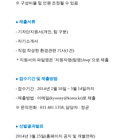
※
구성비율 및 인원 조정될 수 있음
●
제출서류
-
기자단지원서
(
개인
,
팀 구분
)
-
자기소개서
-
직접 작성한 환경관련 기사
(1
건
)
＊
지원서의 파일명은
’
지원자명
(
팀명
).hwp’
으로 제출
●
접수기간 및 제출방법
-
접수기간
: 2014
년
2
월
10
일
~ 3
월
14
일까지
-
제출방법
:
이메일
(kyoony@korea.kr)
로 제출
※
문의전화
: 031.481.1358,
담당자
:
정균
●
선발결과발표
2014
년
3
월
25
일
(
홈페이지 공지 및 개별연락
)