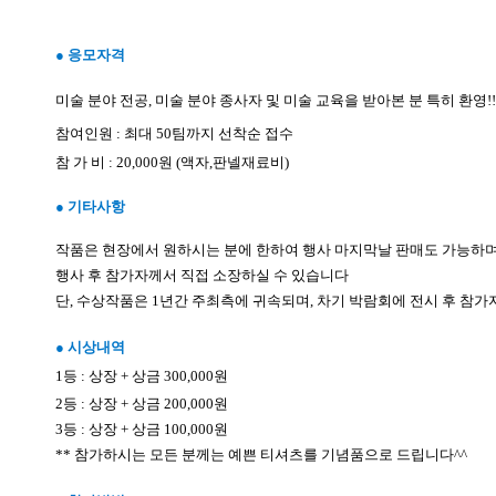
●
응모자격
미술 분야 전공
,
미술 분야 종사자 및 미술 교육을 받아본 분 특히 환영
!!
참여인원
:
최대
50
팀까지 선착순 접수
참 가 비
: 20,000
원
(
액자
,
판넬재료비
)
●
기타사항
작품은 현장에서 원하시는 분에 한하여 행사 마지막날 판매도 가능하
행사 후 참가자께서 직접 소장하실 수 있습니다
단
,
수상작품은
1
년간 주최측에 귀속되며
,
차기 박람회에 전시 후 참
●
시상내역
1
등
:
상장
+
상금
300,000
원
2
등
:
상장
+
상금
200,000
원
3
등
:
상장
+
상금
100,000
원
**
참가하시는 모든 분께는 예쁜 티셔츠를 기념품으로 드립니다
^^