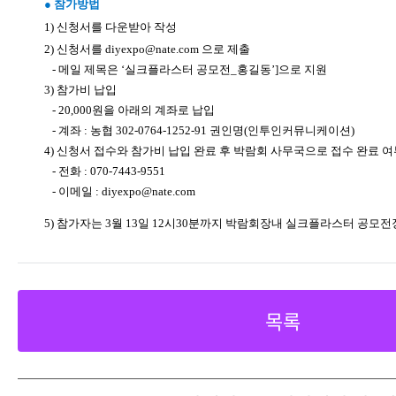
●
참가방법
1
)
신청서를 다운받아 작성
2)
신청서를
diyexpo@nate.com
으로 제출
-
메일 제목은
‘
실크플라스터 공모전
_
홍길동
’]
으로 지원
3)
참가비 납입
- 20,000
원을 아래의 계좌로 납입
-
계좌
:
농협
302-0764-1252-91
권인명
(
인투인커뮤니케이션
)
4)
신청서 접수와 참가비 납입 완료 후 박람회 사무국으로 접수 완료 여
-
전화
: 070-7443-9551
-
이메일
:
diyexpo@nate.com
5)
참가자는
3
월
13
일
12
시
30
분까지 박람회장내 실크플라스터 공모전
목록