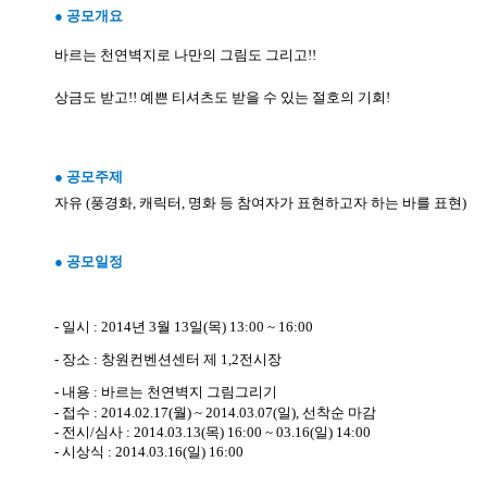
●
공모개요
바르는 천연벽지로 나만의 그림도 그리고
!!
상금도 받고
!!
예쁜 티셔츠도 받을 수 있는 절호의 기회
!
●
공모
주
제
자유
(
풍경화
,
캐릭터
,
명화 등 참여자가 표현하고자 하는 바를 표현
)
●
공모일정
- 일시
: 2014
년
3
월
13
일
(
목
) 13:00 ~ 16:00
-
장
소
:
창원컨벤션센터 제
1,2
전시장
-
내
용
:
바르는 천연벽지 그림그리기
-
접
수
: 2014.02.17(
월
) ~ 2014.03.07(
일
),
선착순 마감
-
전시
/
심사
: 2014.03.13(
목
) 16:00 ~ 03.16(
일
) 14:00
-
시상식
: 2014.03.16(
일
) 16:00