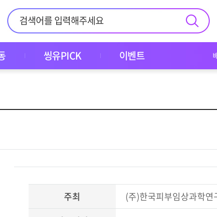
동
씽유PICK
이벤트
주최
(주)한국피부임상과학연