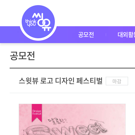
공
모
전
공
모
전
공모전
대외활
대
외
활
공모전
동
씽
유
P
I
스윗뷰 로고 디자인 페스티벌
마감
C
K
이
벤
트
자
주
묻
는
질