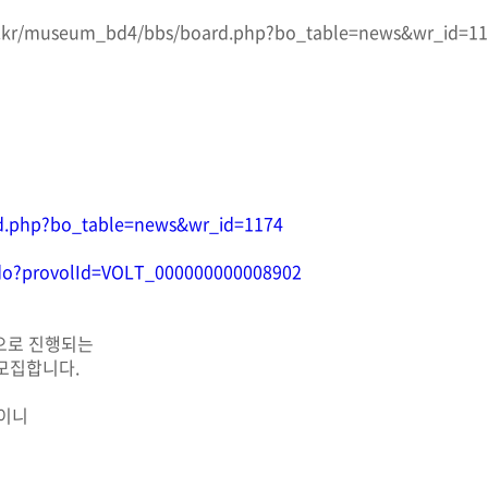
/museum_bd4/bbs/board.php?bo_table=news&wr_id=11
d.php?bo_table=news&wr_id=1174
iew.do?provolId=VOLT_000000000008902
으로 진행되는
모집합니다.
회이니