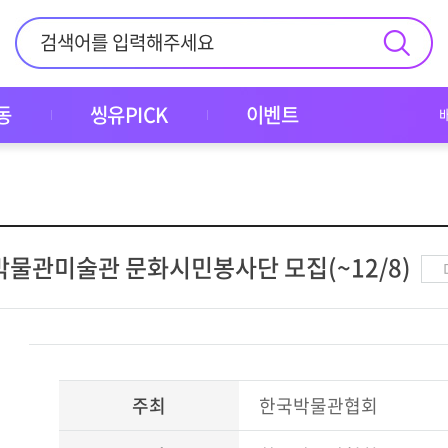
동
씽유PICK
이벤트
박물관미술관 문화시민봉사단 모집(~12/8)
주최
한국박물관협회