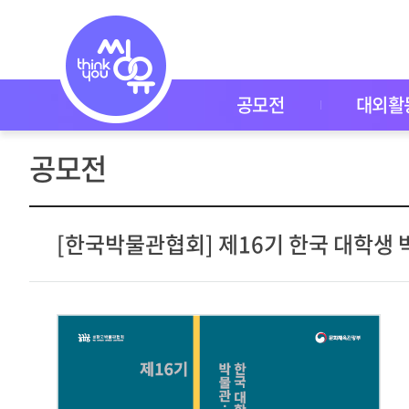
공
모
전
공
모
전
공모전
대외활
대
외
활
공모전
동
씽
유
P
I
[한국박물관협회] 제16기 한국 대학생 
C
K
이
벤
트
자
주
묻
는
질