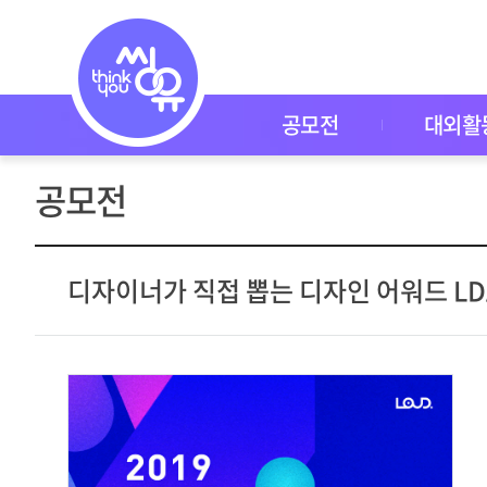
공
모
전
공
모
전
공모전
대외활
대
외
활
공모전
동
씽
유
P
I
디자이너가 직접 뽑는 디자인 어워드 LD
C
K
이
벤
트
자
주
묻
는
질