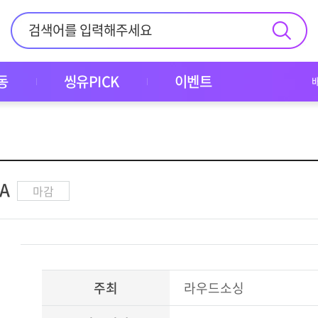
동
씽유PICK
이벤트
A
마감
주최
라우드소싱