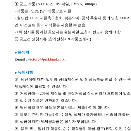
① 공모 작품
(A3
사이즈
, JPG
파일
, CMYK, 300dpi)
-
작품은
1
인
(
팀
)
당
3
작품으로 제한
-
월드컵
, FIFA,
대한축구협회
,
붉은악마
,
공식 후원사 등의 명칭
/ FIFA
건
,
마스코트 등의 저작물은 사용할 수 없음
.
- 1
차 심사를 통과한 공모자는 원본파일 요청에 반드시 응해야 함
.
② 공모전 신청서류
(
참가신청서
&
작품소개서
)
● 문의처
E-mail :
victory@parkland.co.kr
● 유의사항
①
당선작에 대한 일체의 권리
(
저작권 및 의장등록을 받을 수 있는 
제품제작에 활용할 수 있습니다
.
②
저작권에는
2
차적 저작물 및 편집저작물 작성권리가 포함되어 있
③
접수된 작품은 반환되지 않습니다
.
④
당선작의 경우 작품 원본을 반드시 제출하여야 합니다
.
⑤
응모는 한번만 가능하며 수정 및 삭제가 불가하오니 신중히 제출해
⑥
상금에 대한 제세공과금은 당선자 부담입니다
.
⑦
응모 또는 당선된 작품이 순수 창작물이 아닐 경우
(
표절
,
이전 수상