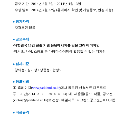
- 공모 기간 : 2014
년
3
월
7
일
~ 2014
년
4
월
13
일
- 수상 발표 : 2014
년
4
월
22
일
(
홈페이지 확인 및 개별통보
,
변경 가능
)
● 참가자격
- 자격조건 없음
● 공모주제
-대한민국
16
강 진출 기원 응원메시지를 담은 그래픽 디자인
-
티셔츠
,
타이
,
스카프 등 다양한 아이템에 활용할 수 있는 디자인
● 심사기준
- 창의성 / 심미성 / 상품성 / 완성도
● 응모방법
①
홈페이지
(
www.parkland.co.kr
)
에서 공모전 신청서류 다운로드
②
기간
(2014. 3. 7 ~ 2014. 4. 13)
내
,
제출물
(
공모 작품
,
공모전
(victory@parkland.co.kr)
로 전송
/
메일제목
:
파크랜드공모전
_OOO(
이
● 작품규격