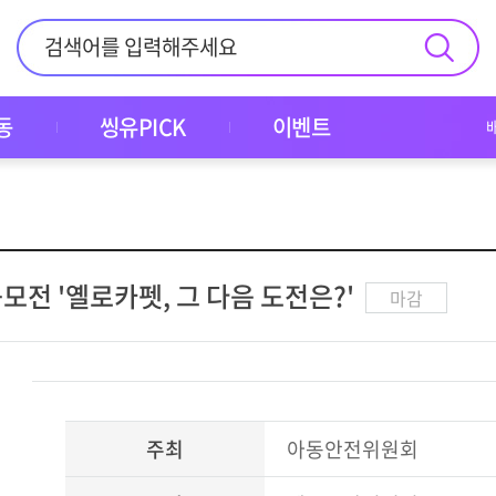
동
씽유PICK
이벤트
전 '옐로카펫, 그 다음 도전은?'
마감
주최
아동안전위원회