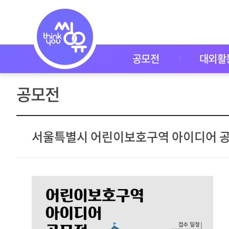
공
모
전
공
모
전
공모전
대외활
대
외
활
공모전
동
씽
유
P
I
서울특별시 어린이보호구역 아이디어 공모
C
K
이
벤
트
자
주
묻
는
질