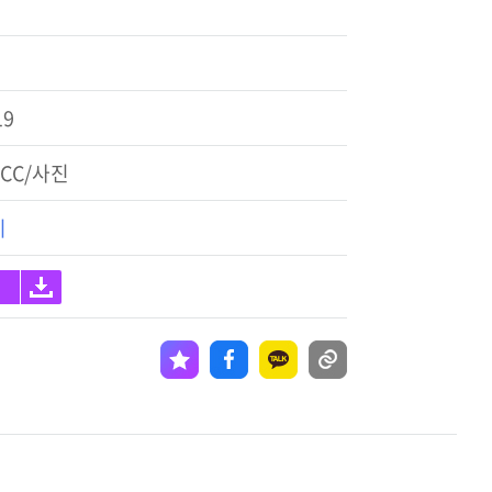
19
CC/사진
기