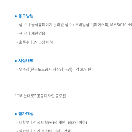
● 응모방법
- 접 수ㅣ공식홈페이지 온라인 접수 / 모바일접수[페이스북, MMS(010-4471-6
- 규 격ㅣ제한없음
- 출품수ㅣ1인 5점 이하
● 시상내역
- 우수상(한국도로공사 사장상, 6명)ㅣ각 30만원
“그리는대로” 공공디자인 공모전
● 참가대상
- 대학부ㅣ전국 대학(원)생 개인, 팀(3인 이하)
- 일반부ㅣ개인, 팀(3인 이하), 업체