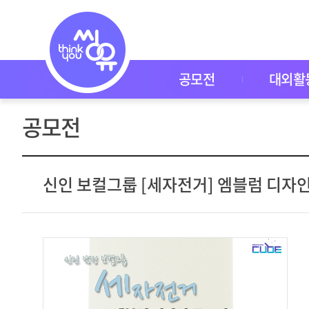
공
모
전
공
모
전
공모전
대외활
대
외
활
공모전
동
씽
유
P
I
신인 보컬그룹 [세자전거] 엠블럼 디자
C
K
이
벤
트
자
주
묻
는
질