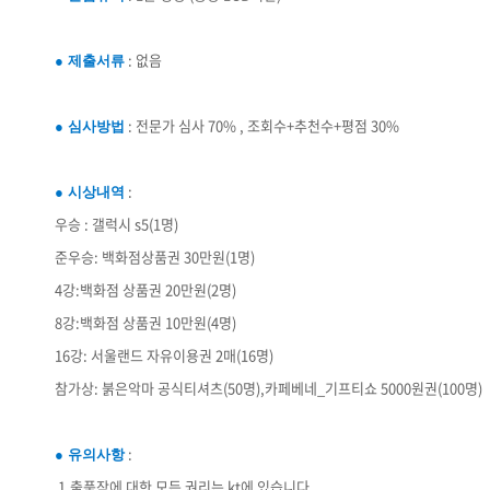
: 없음
● 제출서류
: 전문가 심사 70% , 조회수+추천수+평점 30%
● 심사방법
:
● 시상내역
우승 : 갤럭시 s5(1명)
준우승: 백화점상품권 30만원(1명)
4강:백화점 상품권 20만원(2명)
8강:백화점 상품권 10만원(4명)
16강: 서울랜드 자유이용권 2매(16명)
참가상: 붉은악마 공식티셔츠(50명),카페베네_기프티쇼 5000원권(100명)
:
● 유의사항
1.출품작에 대한 모든 권리는 kt에 있습니다.