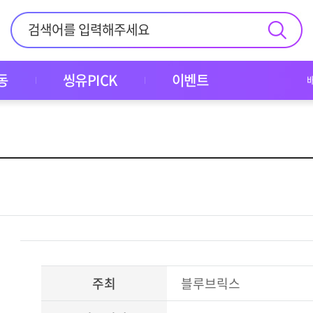
동
씽유PICK
이벤트
주최
블루브릭스