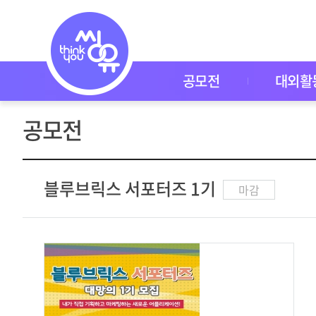
공
모
전
공
모
전
공모전
대외활
대
외
활
공모전
동
씽
유
P
I
블루브릭스 서포터즈 1기
마감
C
K
이
벤
트
자
주
묻
는
질