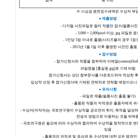
※ 시상금 원천징수세액은 수상자 부
●
제출방법
- 디지털 사진파일로 컬러 작품만 접수
(
필름사진
-
3,000 × 2,000pixel
이상
, jpg
파일로 응
-
1
인당
5
점 이내로 출품
(
시리즈물의 경우
1
점
-
2013
년
1
월
1
일 이후 촬영한 사진만 출품
●
접수방법
- 참가신청서와 작품을 첨부하여 이메일
(contest@krih
파일명을
[
홍길동
.jpg]
로 기재 바람
참가신청서는 상단 첨부문서를 다운로드하여 작성한 후
입상작 선정 후 참가신청서에 기재된 연락처로 연락할 예정이오니
● 유의사항
- 파일로 제출
(
필름사진 출품 불가
)
- 출품된 작품의 저작권은 출품자에게 귀
- 수상자
(
저작자
)
는 국토연구원이 수상작을 공모전의 취지
,
목적을 달성하
전송의 방법으로 이용하는 것을 허락
- 국토연구원은 필요에 따라 수상자와 협의하여 수상작을 창작적으로 변
있음
- 출품작의 저작권 및 초상권 등 수상작에 대한 모든 법적