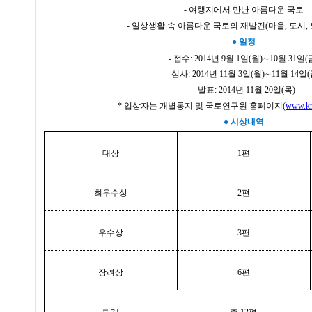
- 여행지에서 만난 아름다운 국토
- 일상생활 속 아름다운 국토의 재발견
(
마을
,
도시
,
●
일정
- 접수
: 2014
년
9
월
1
일
(
월
)
∼
10
월
31
일
(
- 심사
: 2014
년
11
월
3
일
(
월
)
∼
11
월
14
일
(
- 발표
: 2014
년
11
월
20
일
(
목
)
*
입상자는 개별통지 및 국토연구원 홈페이지
(
www.kri
●
시상내역
대상
1
편
최우수상
2
편
우수상
3
편
장려상
6
편
합계
총
12
편