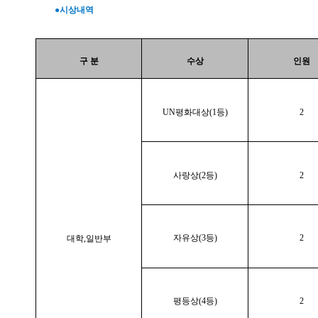
●시상내역
구
분
수상
인원
UN평화대상(1등)
2
사랑상(2등)
2
자유상(3등)
2
대학,일반부
평등상(4등)
2