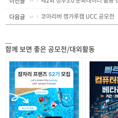
이전글
코아리버 캥거루캠 UCC 공모전
다음글
함께 보면 좋은 공모전/대외활동