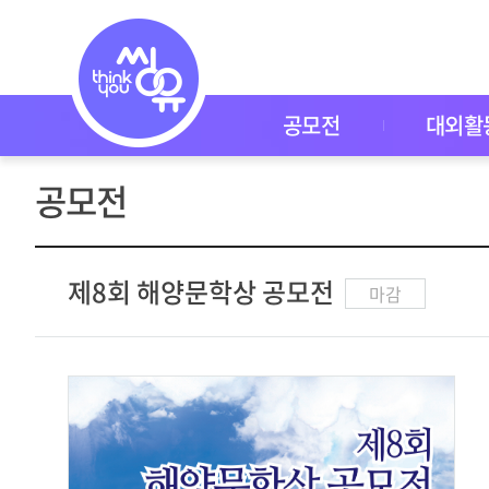
공
모
전
공
모
전
공모전
대외활
대
외
활
공모전
동
씽
유
P
I
제8회 해양문학상 공모전
마감
C
K
이
벤
트
자
주
묻
는
질