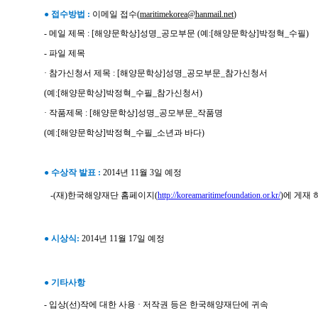
●
접수방법 :
이메일 접수(
maritimekorea@hanmail.net
)
-
메일 제목 : [해양문학상]성명_공모부문 (예:[해양문학상]박정혁_수필)
- 파일 제목
· 참가신청서 제목 : [해양문학상]성명_공모부문_참가신청서
(예:[해양문학상]박정혁_수필_참가신청서)
· 작품제목 : [해양문학상]성명_공모부문_작품명
(예:[해양문학상]박정혁_수필_소년과 바다)
●
수상작 발표 :
2014년 11월 3일 예정
-
(재)한국해양재단 홈페이지(
http://koreamaritimefoundation.or.kr/
)에 게재
● 시상식:
2014년 11월 17일 예정
● 기타사항
- 입상(선)작에 대한 사용 · 저작권 등은 한국해양재단에 귀속