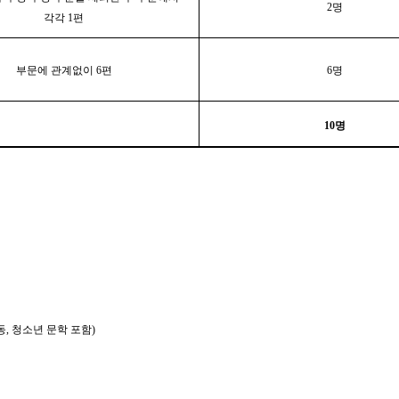
2명
각각 1편
부문에 관계없이 6편
6명
10명
동, 청소년 문학 포함)