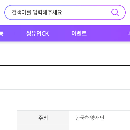
동
씽유PICK
이벤트
주최
한국해양재단