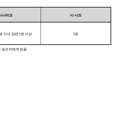
시나리오
시·시조
분 이내 장편 1편 이상
5편
은 응모자에게 있음