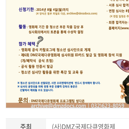
주최
(사)DMZ국제다큐영화제