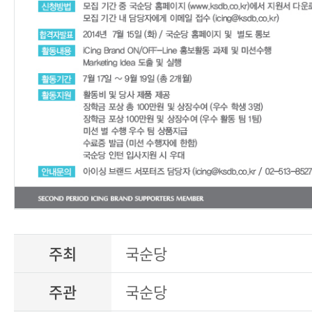
주최
국순당
주관
국순당