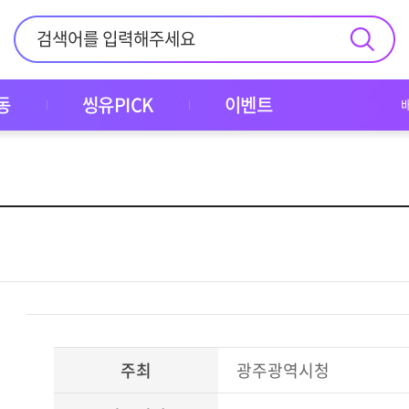
동
씽유PICK
이벤트
주최
광주광역시청