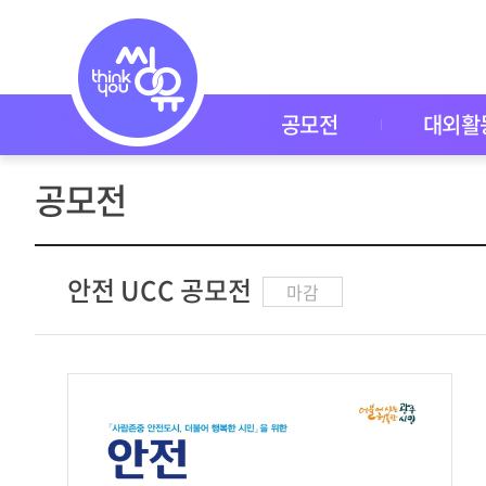
공
모
전
공
모
전
공모전
대외활
대
외
활
공모전
동
씽
유
P
I
안전 UCC 공모전
마감
C
K
이
벤
트
자
주
묻
는
질