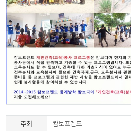
주최
캄보프렌드