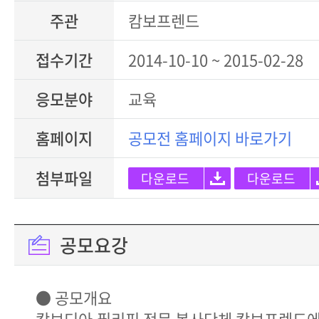
주관
캄보프렌드
접수기간
2014-10-10 ~ 2015-02-28
응모분야
교육
홈페이지
공모전 홈페이지 바로가기
첨부파일
다운로드
다운로드
공모요강
● 공모개요
캄보디아,필리핀 전문 봉사단체 캄보프렌드에서