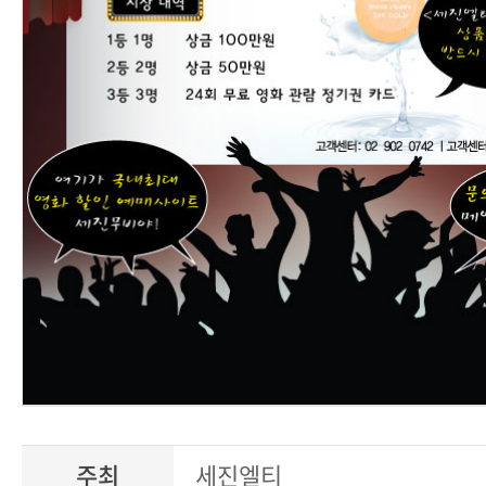
주최
세진엘티