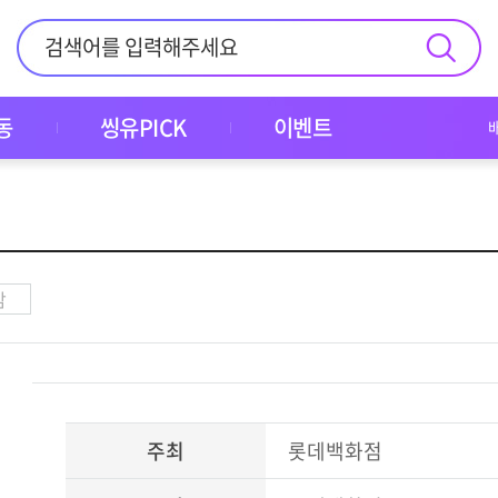
동
씽유PICK
이벤트
감
주최
롯데백화점