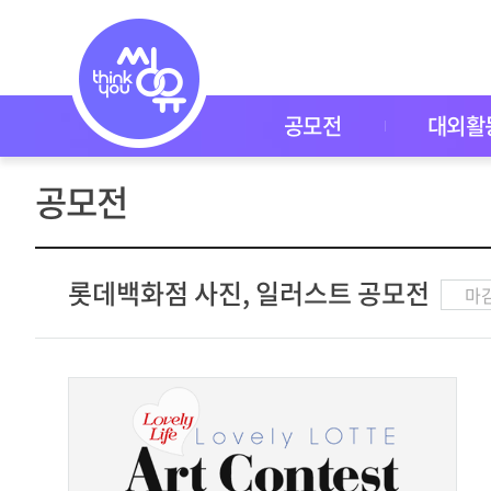
공
모
전
공
모
전
공모전
대외활
대
외
활
공모전
동
씽
유
P
I
롯데백화점 사진, 일러스트 공모전
마
C
K
이
벤
트
자
주
묻
는
질