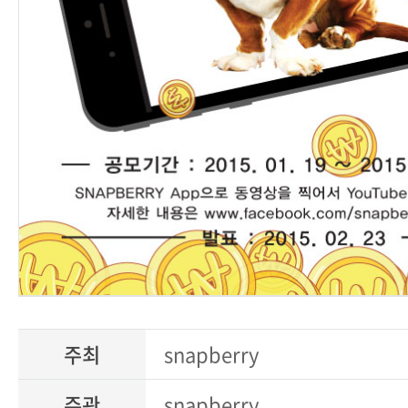
주최
snapberry
주관
snapberry