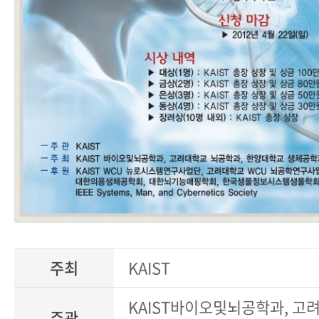
주최
KAIST
KAIST바이오및뇌공학과, 고
주관