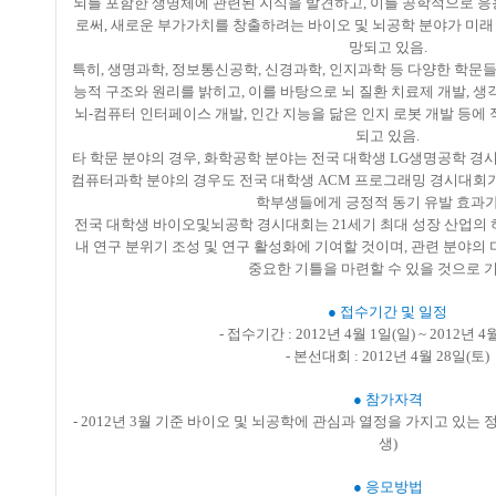
뇌를 포함한 생명체에 관련된 지식을 발견하고, 이를 공학적으로 
로써, 새로운 부가가치를 창출하려는 바이오 및 뇌공학 분야가 미래 
망되고 있음.
특히, 생명과학, 정보통신공학, 신경과학, 인지과학 등 다양한 학문들
능적 구조와 원리를 밝히고, 이를 바탕으로 뇌 질환 치료제 개발, 
뇌-컴퓨터 인터페이스 개발, 인간 지능을 닮은 인지 로봇 개발 등에
되고 있음.
타 학문 분야의 경우, 화학공학 분야는 전국 대학생 LG생명공학 경시
컴퓨터과학 분야의 경우도 전국 대학생 ACM 프로그래밍 경시대회가
학부생들에게 긍정적 동기 유발 효과가
전국 대학생 바이오및뇌공학 경시대회는 21세기 최대 성장 산업의
내 연구 분위기 조성 및 연구 활성화에 기여할 것이며, 관련 분야의
중요한 기틀을 마련할 수 있을 것으로 
● 접수기간 및 일정
- 접수기간 : 2012년 4월 1일(일) ~ 2012년 4
- 본선대회 : 2012년 4월 28일(토)
● 참가자격
- 2012년 3월 기준 바이오 및 뇌공학에 관심과 열정을 가지고 있는
생)
● 응모방법