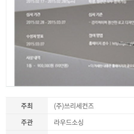
주최
(주)쓰리세컨즈
주관
라우드소싱