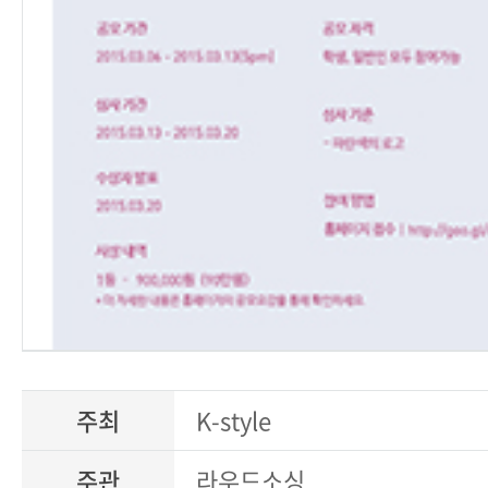
주최
K-style
주관
라우드소싱