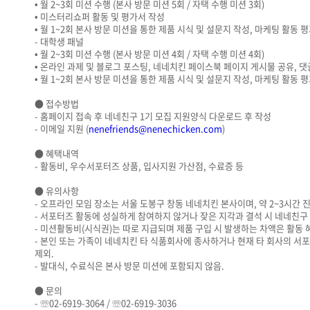
• 월 2~3회 미션 수행 (본사 방문 미션 5회 / 자택 수행 미션 3회)
• 미스터리쇼퍼 활동 및 평가서 작성
• 월 1~2회 본사 방문 미션을 통한 제품 시식 및 설문지 작성, 마케팅 활동 
- 대학생 패널
• 월 2~3회 미션 수행 (본사 방문 미션 4회 / 자택 수행 미션 4회)
• 온라인 과제 및 블로그 포스팅, 네네치킨 페이스북 페이지 게시물 공유, 
• 월 1~2회 본사 방문 미션을 통한 제품 시식 및 설문지 작성, 마케팅 활동 
● 접수방법
- 홈페이지 접속 후 네네친구 1기 모집 지원양식 다운로드 후 작성
- 이메일 지원 (
nenefriends@nenechicken.com
)
● 혜택내역
- 활동비, 우수서포터즈 상품, 입사지원 가산점, 수료증 등
● 유의사항
- 오프라인 모임 장소는 서울 도봉구 창동 네네치킨 본사이며, 약 2~3시간 진
- 서포터즈 활동에 성실하게 참여하지 않거나 잦은 지각과 결석 시 네네친구 
- 미션활동비(시식권)는 따로 지급되며 제품 구입 시 발생하는 차액은 활동
- 본인 또는 가족이 네네치킨 타 식품회사에 종사하거나 현재 타 회사의 서
제외.
- 발대식, 수료식은 본사 방문 미션에 포함되지 않음.
● 문의
- ☏02-6919-3064 / ☏02-6919-3036