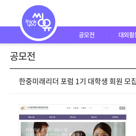
공
모
전
공
모
전
공모전
대외활
대
외
활
공모전
동
씽
유
P
I
한중미래리더 포럼 1기 대학생 회원 모집 
C
K
이
벤
트
자
주
묻
는
질