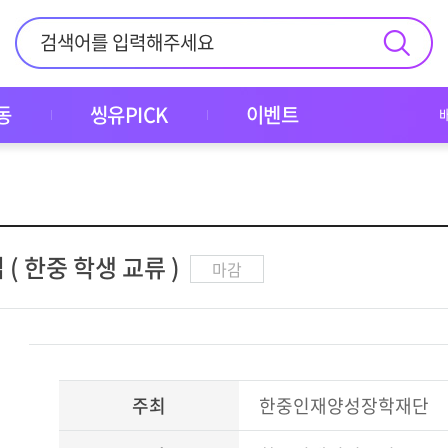
동
씽유PICK
이벤트
( 한중 학생 교류 )
마감
주최
한중인재양성장학재단