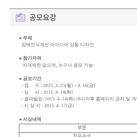
공모요강
● 주제
장애인식개선 아이디어 상품 디자인
● 참가자격
자격제한 없으며
,
누구나 응모 가능
● 공모기간
-
접
수
: 2015. 3. 23(
월
) ~ 4. 10(
금
)
-
심
사
: 2015. 4. 14(
화
)
-
결과발표
: 2015. 4. 14(
화
) 18
시이후 홈페이지 공지 및 
-
시
상
식
: 2015. 4. 17(
금
)
●
시상내역
부문
최우수상