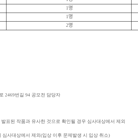
명
1
명
1
명
2
대로
2469
번길
94
공모전
담당자
 발표된 작품과 유사한 것으로 확인될 경우 심사대상에서 제외
시 심사대상에서 제외
(
입상 이후 문제발생
시 입상 취소
)