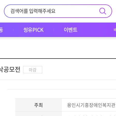
동
씽유PICK
이벤트
아삭공모전
마감
주최
용인시기흥장애인복지관