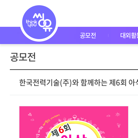
공
모
전
공
모
전
공모전
대외활
대
외
활
공모전
동
씽
유
P
I
한국전력기술(주)와 함께하는 제6회 
C
K
이
벤
트
자
주
묻
는
질