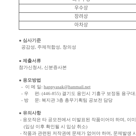
우수상
장려상
아차상
● 심사기준
공감성
,
주제적합성
,
창의성
● 제출서류
참가신청서
,
신분증사본
● 응모방법
-
이 메 일
:
happyasak@hanmail.net
-
우
편
: (446-855)
결기도 용인시 기흥구 보정동 용구
-
방
문
:
복지관
3
층 총무기획팀 공보전
담당
● 유의사항
-
응모작은 타 공모전에서 미발표된 작품이어야 하며
,
이미
(
입상 이후 확인될 시 입상 취소
)
-
작품과 관련된 저작권에 문제가 없어야 하며
,
문제발생 