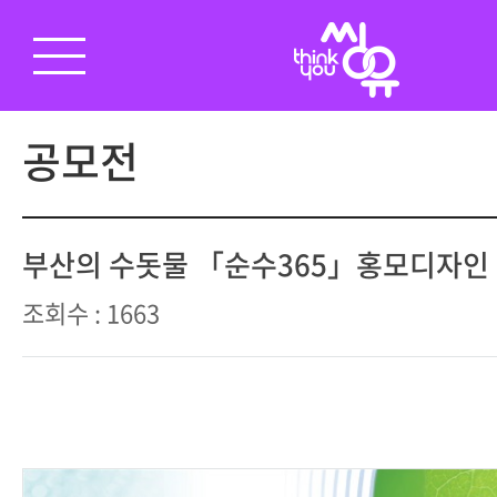
공모전
부산의 수돗물 「순수365」홍모디자인
조회수 : 1663