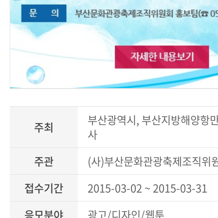
부산광역시, 부산지방해양항만
주최
사
주관
(사)부산문화관광축제조직위
접수기간
2015-03-02 ~ 2015-03-31
응모분야
광고/디자인/웹툰