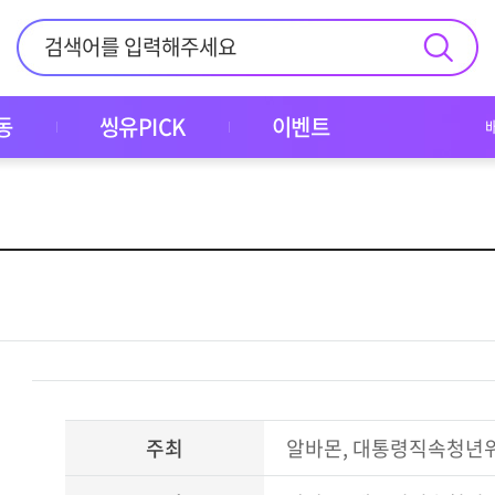
동
씽유PICK
이벤트
주최
알바몬, 대통령직속청년