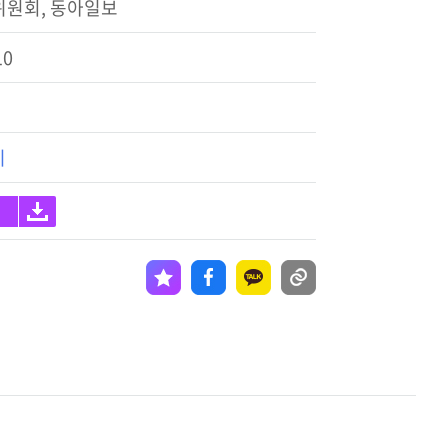
위원회, 동아일보
10
기