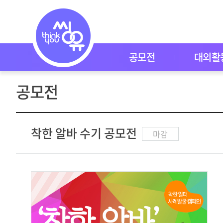
공
모
전
공
모
전
공모전
대외활
대
외
활
공모전
동
씽
유
P
I
착한 알바 수기 공모전
마감
C
K
이
벤
트
자
주
묻
는
질