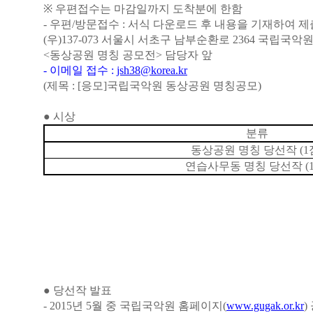
※
우편접수는 마감일까지 도착분에 한함
- 우편/방문접수 : 서식 다운로드 후 내용을 기재하여 제
(우)137-073 서울시 서초구 남부순환로 2364 국립국
<동상공원 명칭 공모전>
담당자 앞
- 이메일 접수 :
jsh38@korea.kr
(제목 : [응모]국립국악원 동상공원 명칭공모)
●
시상
분류
동상공원 명칭 당선작 (1
연습사무동 명칭 당선작 (1
●
당선작 발표
- 2015년 5월 중 국립국악원 홈페이지(
www.gugak.or.kr
)