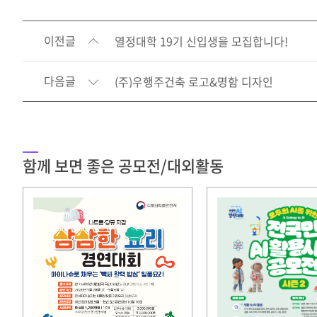
이전글
열정대학 19기 신입생을 모집합니다!
다음글
(주)우행주건축 로고&명함 디자인
함께 보면 좋은 공모전/대외활동