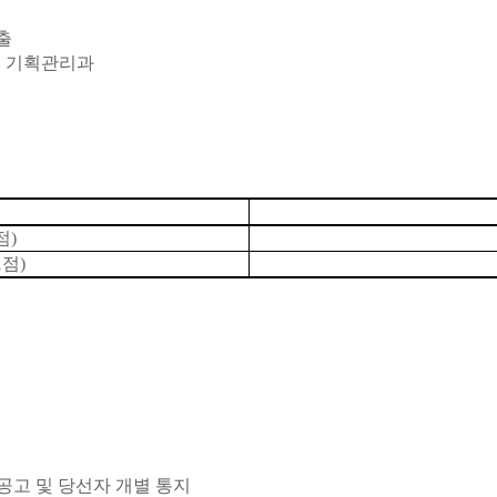
출
악원 기획관리과
점)
점)
 공고 및 당선자 개별 통지