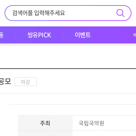
동
씽유PICK
이벤트
공모
마감
주최
국립국악원