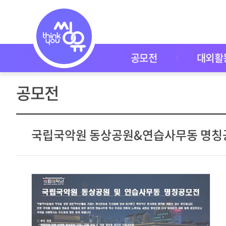
공
모
전
공
모
전
공모전
대외활
대
외
활
공모전
동
씽
유
P
I
국립국악원 동상공원&연습사무동 명칭
C
K
이
벤
트
자
주
묻
는
질