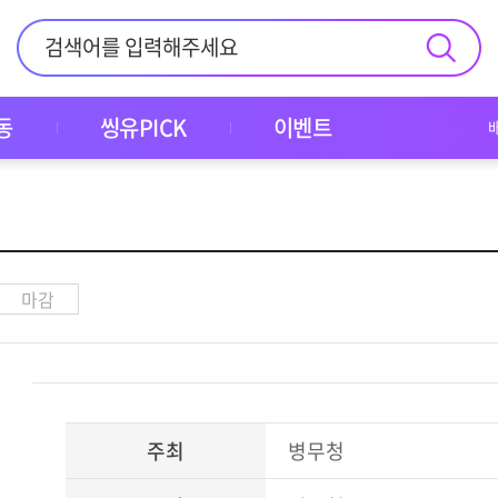
동
씽유PICK
이벤트
마감
주최
병무청