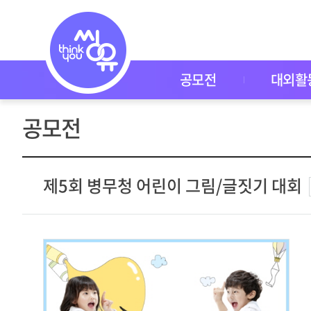
공
모
전
공
모
전
공모전
대외활
대
외
활
공모전
동
씽
유
P
I
제5회 병무청 어린이 그림/글짓기 대회
C
K
이
벤
트
자
주
묻
는
질