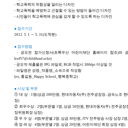
- 학교폭력의 위험성을 알리는 디자인
- 학교폭력을 예방하고 근절할 수 있는 방법이 들어간 디자인
- 시민들이 학교폭력에 관심을 갖게 할 수 있도록 하는 디자인
● 접수기간
2012. 5. 1 ～ 5. 31(도착분)
● 접수방법
- 공모전 참가신청서(초록우산 어린이재단 홈페이지 참조)와 
kwf57@childfund.or.kr)
- 공모작 제출물은 JPG 파일로, RGB 작업시 300dpi 이상일 것
- 파일명은 성명_작품명_소속으로 작성함
(ex, 홍길동_Happy School_행복중학교)
● 시상 및 부문
① 대 상 : 1명(상금 200만원, 현대자동차(주) 전주공장장․금속노
장)
② 최우수상 : 2명(부문별 1명, 상금 50만원, 현대자동차(주) 전
장위원회장 상장)
③ 우 수 상 : 4명(부문별 2명, 상금 30만원, JTV 전주방송 사장 상장 2
④ 장 려 상 : 4명(부문별 2명, 상금 20만원, 어린이재단 회장 상장 4명)