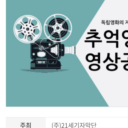
주최
(주)21세기자막단