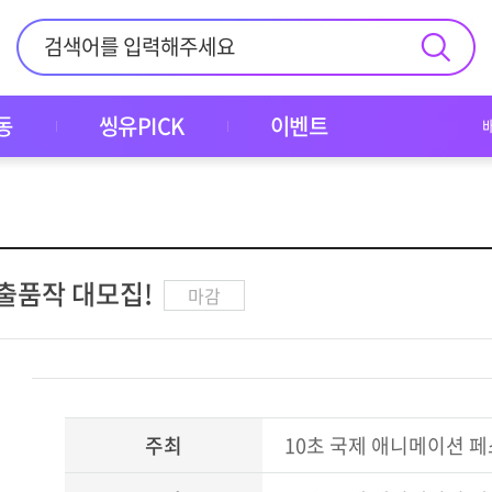
동
씽유PICK
이벤트
 출품작 대모집!
마감
주최
10초 국제 애니메이션 