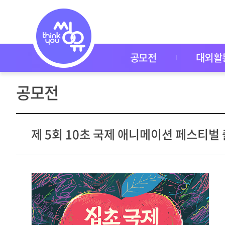
공
모
전
공
모
전
공모전
대외활
대
외
활
공모전
동
씽
유
P
I
제 5회 10초 국제 애니메이션 페스티벌
C
K
이
벤
트
자
주
묻
는
질