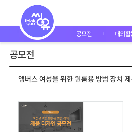
공
모
전
공
모
전
공모전
대외활
대
외
활
공모전
동
씽
유
P
I
앰버스 여성을 위한 원룸용 방범 장치 
C
K
이
벤
트
자
주
묻
는
질