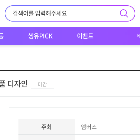
동
씽유PICK
이벤트
제품 디자인
마감
주최
앰버스