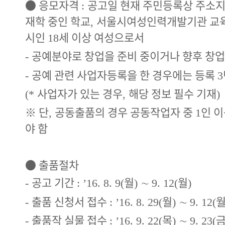
●
응모자격
공고일 현재 주민등록상 주소지
:
재학 중인 학교
서울시여성인력개발기관 교육
,
시인
세 이상 여성으로서
18
공예분야로 창업을 준비 중이거나 향후 창업
-
공예 관련 사업자등록을 한 경우에는 등록
-
3
사업자가 있는 경우
해당 정보 필수 기재
(*
,
)
※
단
공동출품의 경우 공동작업자 중
인 
,
1
야 함
●
출품절차
공고 기간
월
∼
월
-
: ’16. 8. 9(
)
9. 12(
)
출품 신청서 접수
월
∼
-
: ’16. 8. 29(
)
9. 12(
출품작 실물 접수
목
∼
-
: ’16. 9. 22(
)
9. 23(