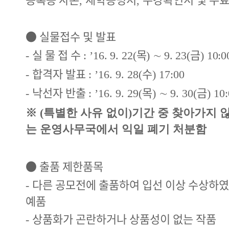
,
,
●
실물접수 및 발표
실 물 접 수
목
∼
금
-
:
’16. 9. 22(
)
9. 23(
) 10:
합격자 발표
수
-
: ’16. 9. 28(
) 17:00
낙선자 반출
목
∼
금
-
: ’16. 9. 29(
)
9. 30(
) 10
※
(
특별한 사유 없이
)
기간 중 찾아가지 
는 운영사무국에서 익일 폐기 처분함
●
출품 제한품목
다른 공모전에 출품하여 입선 이상 수상하였
-
예품
상품화가 곤란하거나 상품성이 없는 작품
-