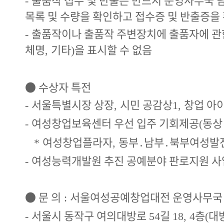
-
목록 및 수량을 확인하고 접수증 및 반출증을
출품작이나 출품작 주변장치에 출품자에 관
-
체명
기타
을 표시할 수 없음
,
)
●
수상자 특전
서울특별시장 상장
시민 공감상
창업 아
-
,
1,
여성창업보육센터 우선 입주 기회제공
동상
-
(
여성창업플라자
동부
․
남부
․
북부여성발
*
,
여성능력개발원 추진 공예분야 판로지원 사
-
●
문 의
서울여성공예창업대전 운영사무국
:
서울시 동작구 여의대방로
길
층
대
-
54
18, 4
(