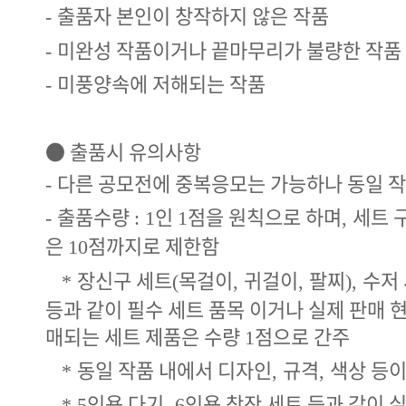
출품자 본인이 창작하지 않은 작품
-
미완성 작품이거나 끝마무리가 불량한 작품
-
미풍양속에 저해되는 작품
-
●
출품시 유의사항
다른 공모전에 중복응모는 가능하나 동일 작
-
출품수량
인
점을 원칙으로 하며
세트 
-
: 1
1
,
은
점까지로 제한함
10
장신구 세트
목걸이
귀걸이
팔찌
수저
*
(
,
,
),
등과 같이 필수 세트 품목 이거나 실제 판매 
매되는 세트 제품은 수량
점으로 간주
1
동일 작품 내에서 디자인
규격
색상 등이
*
,
,
인용 다기
인용 찻잔 세트 등과 같이 
* 5
, 6