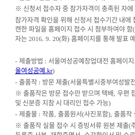
※
신청서 접수자 중 참가자격이 충족된 자에
참가자격 확인을 위해 신청서 접수기간 내에
캔한 파일을 홈페이지 접수 시 첨부하여야 함
(
자는
화
홈페이지를 통해 발표 
2016. 9. 20(
)
제출방법
서울여성공예창업대전 홈페이지
-
:
울여성공예
.kr
)
출품작
방문 제출
서울특별시중부여성발전
-
:
(
※
출품작은 방문 접수만 받으며 택배
우편 
,
및 신분증 지참 시 대리인 접수 가능
)
제출물
작품
출품원서
사진포함
출품작
-
:
,
(
),
※
출품작 실물 접수 시 증빙서류 원본 제출
(
등록증 사본
재학증명서
수강확인서 및 수