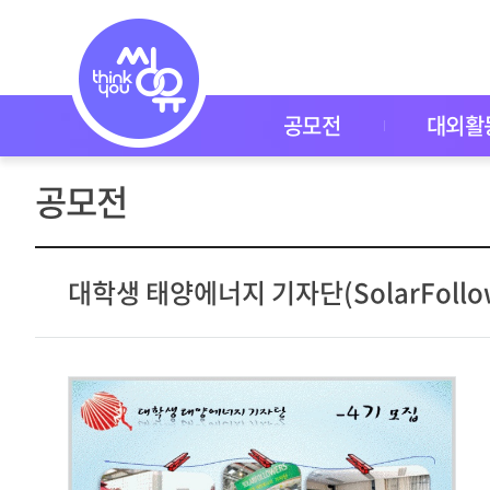
공
모
전
공
모
전
공모전
대외활
대
외
활
공모전
동
씽
유
P
I
대학생 태양에너지 기자단(SolarFollow
C
K
이
벤
트
자
주
묻
는
질