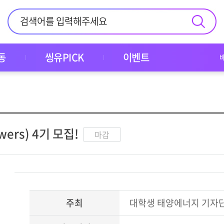
동
씽유PICK
이벤트
ers) 4기 모집!
마감
주최
대학생 태양에너지 기자단(So