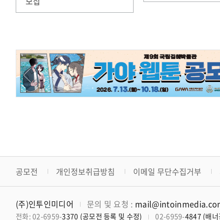
모집
모집
공모전
개인정보취급방침
이메일 무단수집거부
(주)인투인미디어
문의 및 요청 :
mail@intoinmedia.c
전화: 02-6959-
3370 (공모전 등록 및 수정)
02-6959-
4847 (배