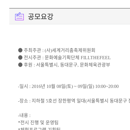
공모요강
●
주최주관
사
세계거리춤축제위원회
: (
)
●
전시주관
문화예술기획단체
:
FILLTHEFEEL
●
후원
서울특별시
동대문구
문화체육관광부
:
,
,
일시
년
월
일
토
일
일
-
: 2016
10
08
(
) ~ 09
(
) 10:00~20:00
장소
지하철
호선 장한평역 일대
서울특별시 동대문구
-
:
5
(
내용
-
:
전시 진행 및 운영팀
*
체험프로그램 기획팀
*