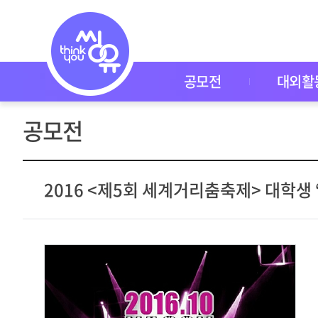
공
모
전
공
모
전
공모전
대외활
대
외
활
공모전
동
씽
유
P
I
2016 <제5회 세계거리춤축제> 대학생
C
K
이
벤
트
자
주
묻
는
질