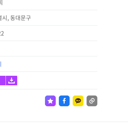
회
시, 동대문구
22
기