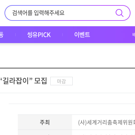
동
씽유PICK
이벤트
 “길라잡이” 모집
마감
주최
(사)세계거리춤축제위원