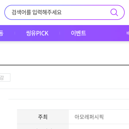
동
씽유PICK
이벤트
감
주최
아모레퍼시픽