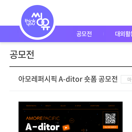
공
모
전
공
모
전
공모전
대외활
대
외
활
공모전
동
씽
유
P
I
아모레퍼시픽 A-ditor 숏폼 공모전
마
C
K
이
벤
트
자
주
묻
는
질