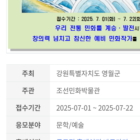
주최
강원특별자치도 영월군
주관
조선민화박물관
접수기간
2025-07-01 ~ 2025-07-22
응모분야
문학/예술