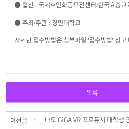
●
협찬
국제효만화공모전센터
한국효충교
:
/
●
주최
주관
경민대학교
/
:
자세한 접수방법은 첨부파일
접수방법
참고
'
'
목록
이전글