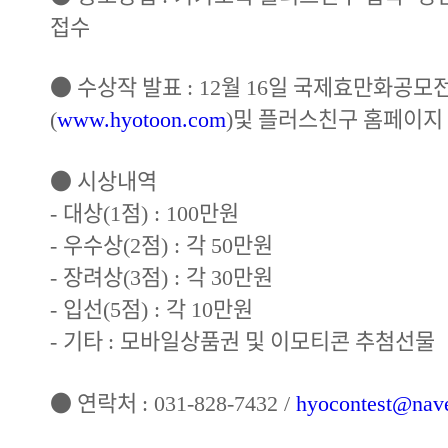
접수
●
수상작 발표
월
일 국제효만화공모전
: 12
16
및 플러스친구 홈페이지
(
www.hyotoon.com
)
●
시상내역
대상
점
만원
-
(1
) : 100
우수상
점
각
만원
-
(2
) :
50
장려상
점
각
만원
-
(3
) :
30
입선
점
각
만원
-
(5
) :
10
기타
모바일상품권 및 이모티콘 추첨선물
-
:
●
연락처
: 031-828-7432 /
hyocontest@nav