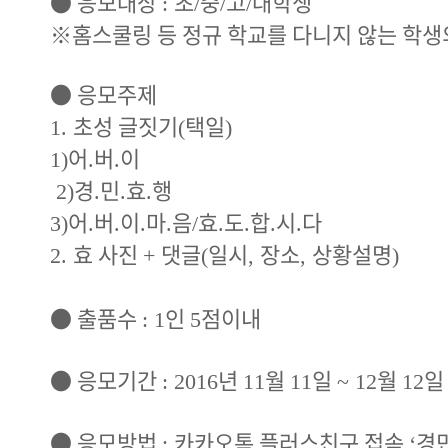
●
응모대상
초
중
고
대학생
:
/
/
/
※
홈스쿨링 등 정규 학교를 다니지 않는 학생
●
응모주제
초성 글짓기
택일
1.
(
)
어
버
이
1)
.
.
경
민
효
행
2)
.
.
.
어
버
이
마
음
효
도
합
시
다
3)
.
.
.
.
/
.
.
.
.
효 사진
댓글
일시
장소
상황설명
2.
+
(
,
,
)
●
출품수
인
점이내
: 1
5
●
응모기간
년
월
일
월
일
: 2016
11
11
~ 12
12
●
응모방법
카카오톡 플러스친구 접속
경
:
‘