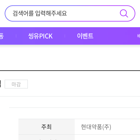
동
씽유PICK
이벤트
집
마감
주최
현대약품(주)