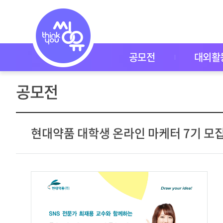
공
모
전
공
모
전
공모전
대외활
대
외
활
공모전
동
씽
유
P
I
현대약품 대학생 온라인 마케터 7기 모
C
K
이
벤
트
자
주
묻
는
질