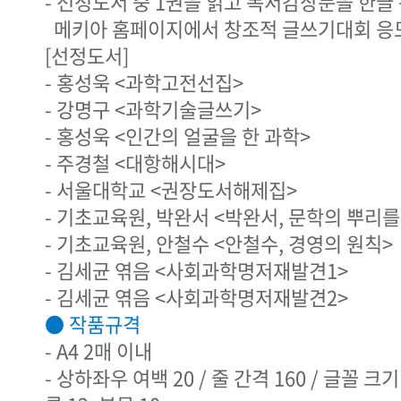
- 선정도서 중 1권을 읽고 독서감상문을 한글 
메키아 홈페이지에서 창조적 글쓰기대회 응
[선정도서]
- 홍성욱 <과학고전선집>
- 강명구 <과학기술글쓰기>
- 홍성욱 <인간의 얼굴을 한 과학>
- 주경철 <대항해시대>
- 서울대학교 <권장도서해제집>
- 기초교육원, 박완서 <박완서, 문학의 뿌리를
- 기초교육원, 안철수 <안철수, 경영의 원칙>
- 김세균 엮음 <사회과학명저재발견1>
- 김세균 엮음 <사회과학명저재발견2>
● 작품규격
- A4 2매 이내
- 상하좌우 여백 20 / 줄 간격 160 / 글꼴 크기 