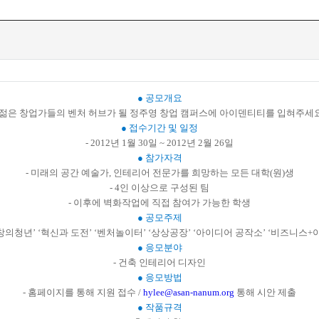
● 공모개요
- 젊은 창업가들의 벤처 허브가 될 정주영 창업 캠퍼스에 아이덴티티를 입혀주세요
● 접수기간 및 일정
- 2012년 1월 30일 ~ 2012년 2월 26일
● 참가자격
- 미래의 공간 예술가, 인테리어 전문가를 희망하는 모든 대학(원)생
- 4인 이상으로 구성된 팀
- 이후에 벽화작업에 직접 참여가 가능한 학생
● 공모주제
 ‘창의청년’ ‘혁신과 도전’ ‘벤처놀이터’ ‘상상공장’ ‘아이디어 공작소’ ‘비즈니스
● 응모분야
- 건축 인테리어 디자인
● 응모방법
- 홈페이지를 통해 지원 접수 /
hylee@asan-nanum.org
통해 시안 제출
● 작품규격