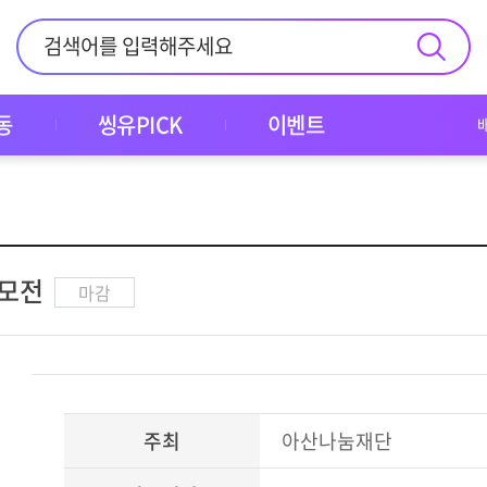
동
씽유PICK
이벤트
공모전
마감
주최
아산나눔재단