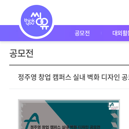
공
모
전
공
모
전
공모전
대외활
대
외
활
공모전
동
씽
유
P
I
정주영 창업 캠퍼스 실내 벽화 디자인 
C
K
이
벤
트
자
주
묻
는
질