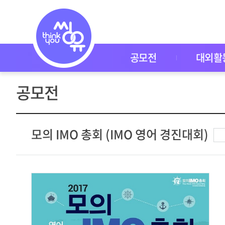
공
모
전
공
모
전
공모전
대외활
대
외
활
공모전
동
씽
유
P
I
모의 IMO 총회 (IMO 영어 경진대회)
C
K
이
벤
트
자
주
묻
는
질