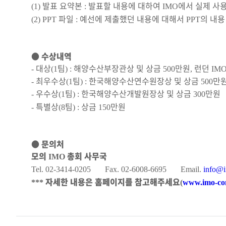
발표 요약본
발표할 내용에 대하여
에서 실제 사
(1)
:
IMO
파일
예선에 제출했던 내용에 대해서
의 내용
(2) PPT
:
PPT
●
수상내역
대상
팀
해양수산부장관상 및 상금
만원
런던
-
(1
) :
500
,
IM
최우수상
팀
한국해양수산연수원장상 및 상금
만
-
(1
) :
500
우수상
팀
한국해양수산개발원장상 및 상금
만원
-
(1
) :
300
특별상
팀
상금
만원
-
(8
) :
150
●
문의처
모의
총회 사무국
IMO
Tel. 02-3414-0205 Fax. 02-6008-6695 Email.
info@i
자세한 내용은 홈페이지를 참고해주세요
***
(
www.imo-con