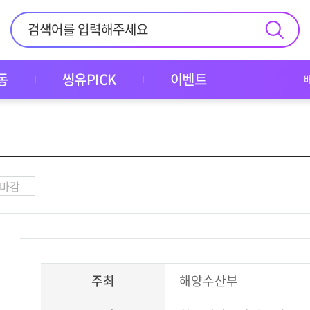
동
씽유PICK
이벤트
마감
주최
해양수산부