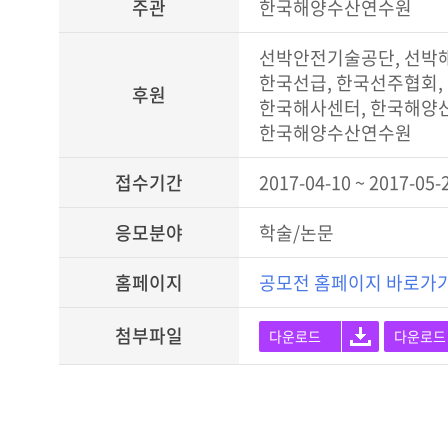
주관
한국해양수산연수원
선박안전기술공단, 선박
한국선급, 한국선주협회
후원
한국해사센터, 한국해양
한국해양수산연수원
접수기간
2017-04-10 ~ 2017-05-
응모분야
학술/논문
홈페이지
공모전 홈페이지 바로가
첨부파일
다운로드
다운로드