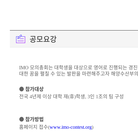
공모요강
모의총회는 대학생을 대상으로 영어로 진행되는 경진
IMO
대한 꿈을 펼칠 수 있는 발판을 마련해주고자 해양수산부
●
참가대상
전국
년제 이상 대학 재
휴
학생
인
조의 팀 구성
4
(
)
, 3
1
●
참가방법
홈페이지 접수
(
www.imo-contest.org
)