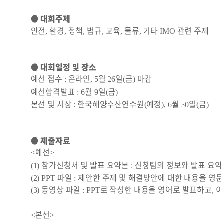
●
대회주제
안전
환경
정책
법규
교육
물류
기타
관련 주제
,
,
,
,
,
,
IMO
●
대회일정 및 장소
예선 접수
온라인
월
일
금
마감
:
, 5
26
(
)
예선합격발표
월
일
금
: 6
9
(
)
본선 및 시상
한국해양수산연수원
예정
월
일
금
:
(
), 6
30
(
)
●
제출자료
예선
<
>
참가신청서 및 발표 요약본
신청팀의 정보와 발표 요
(1)
:
파일
제안한 주제 및 해결방안에 대한 내용을 영
(2) PPT
:
동영상 파일
로 작성한 내용을 영어로 발표하고
(3)
: PPT
,
본선
<
>